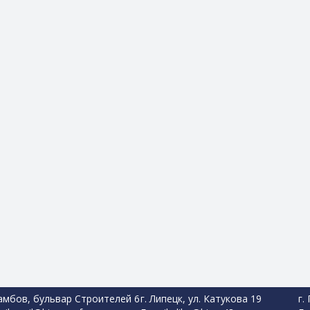
Тамбов, бульвар Строителей 6
г. Липецк, ул. Катукова 19
г.